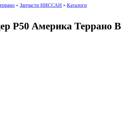
Террано
»
Запчасти НИССАН
»
Каталоги
р Р50 Америка Террано В