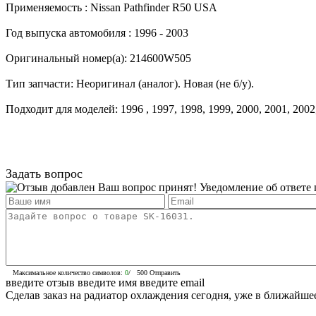
Применяемость :
Nissan Pathfinder R50 USA
Год выпуска автомобиля :
1996 - 2003
Оригинальный номер(а):
214600W505
Тип запчасти:
Неоригинал (аналог). Новая (не б/у).
Подходит для моделей:
1996
,
1997
,
1998
,
1999
,
2000
,
2001
,
2002
Задать вопрос
Ваш вопрос принят! Уведомление об ответе п
Максимальное количество символов:
0
/ 500
Отправить
введите отзыв
введите имя
введите email
Сделав заказ на радиатор охлаждения сегодня, уже в ближайше