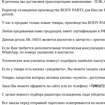
В регионы мы доставляем транспортными компаниями - ПЭК, СД
Радиатор охлаждения производства BODY PARTS для Ниссан Пат
рублей.
У нас в продаже только новые товары, производства BODY PA
Любая продаваемая нами продукция, имеет сертификацию в РФ 
Данная деталь SK-16031 является аналогом к запчасти с ориг
Если Вам требуется дополнительная техническая консультация
WhatsApp, по номеру указаному в контактах.
Технические консультанты помогут подобрать наиболее наилу
Если у товара есть кнопка «уведомить», Вы можете указать свой
Товары, напротив которых активна кнопка «купить», доступны 
Заказ Вы можете оформить на сайте или по телефону
+7(903)72
С целью верного подбора радиатора охлаждения, надо убедить
Все заказы перед отправкой тщательно осматриваются на нали