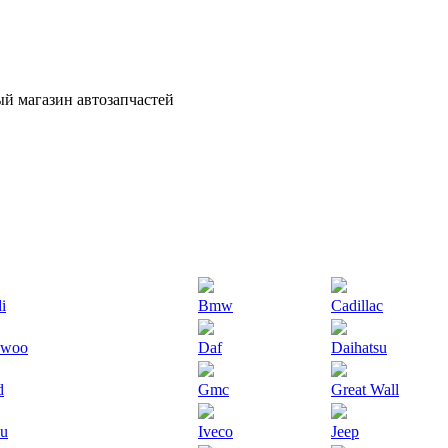
й магазин автозапчастей
i
Bmw
Cadillac
ewoo
Daf
Daihatsu
d
Gmc
Great Wall
zu
Iveco
Jeep