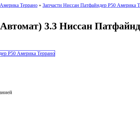
 Америка Террано
»
Запчасти Ниссан Патфайндер Р50 Америка 
мат) 3.3 Ниссан Патфайнде
панией