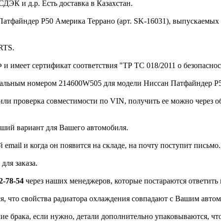
ЭК и д.р. Есть доставка в Казахстан.
файндер Р50 Америка Террано (арт. SK-16031), выпускаемых с 
RTS.
и имеет сертификат соответствия "ТР ТС 018/2011 о безопасно
инальным номером 214600W505 для модели Ниссан Патфайндер Р50
 или проверка совместимости по VIN, получить ее можно через
чший вариант для Вашего автомобиля.
 email и когда он появится на складе, на почту поступит письмо.
для заказа.
2-78-54
через наших менеджеров, которые постараются ответить
ся, что свойства радиатора охлаждения совпадают с Вашим авто
чие брака, если нужно, детали дополнительно упаковываются, ч