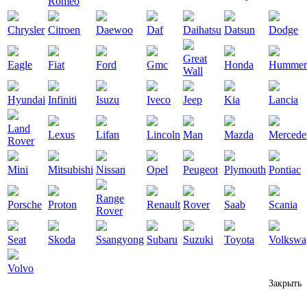
Romeo
Chrysler
Citroen
Daewoo
Daf
Daihatsu
Datsun
Dodge
Great
Eagle
Fiat
Ford
Gmc
Honda
Hummer
Wall
Hyundai
Infiniti
Isuzu
Iveco
Jeep
Kia
Lancia
Land
Lexus
Lifan
Lincoln
Man
Mazda
Mercede
Rover
Mini
Mitsubishi
Nissan
Opel
Peugeot
Plymouth
Pontiac
Range
Porsche
Proton
Renault
Rover
Saab
Scania
Rover
Seat
Skoda
Ssangyong
Subaru
Suzuki
Toyota
Volkswa
Volvo
Закрыть